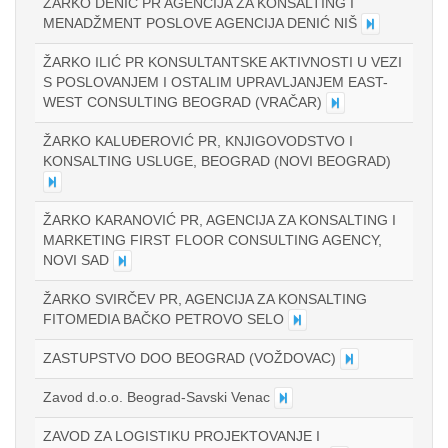
ŽARKO DENIĆ PR AGENCIJA ZA KONSALTING I
MENADŽMENT POSLOVE AGENCIJA DENIĆ NIŠ
ŽARKO ILIĆ PR KONSULTANTSKE AKTIVNOSTI U VEZI
S POSLOVANJEM I OSTALIM UPRAVLJANJEM EAST-
WEST CONSULTING BEOGRAD (VRAČAR)
ŽARKO KALUĐEROVIĆ PR, KNJIGOVODSTVO I
KONSALTING USLUGE, BEOGRAD (NOVI BEOGRAD)
ŽARKO KARANOVIĆ PR, AGENCIJA ZA KONSALTING I
MARKETING FIRST FLOOR CONSULTING AGENCY,
NOVI SAD
ŽARKO SVIRČEV PR, AGENCIJA ZA KONSALTING
FITOMEDIA BAČKO PETROVO SELO
ZASTUPSTVO DOO BEOGRAD (VOŽDOVAC)
Zavod d.o.o. Beograd-Savski Venac
ZAVOD ZA LOGISTIKU PROJEKTOVANJE I