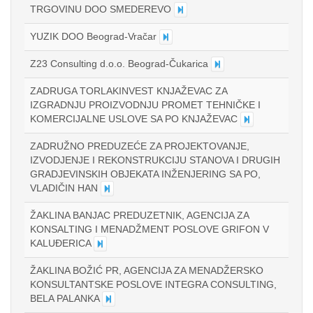
TRGOVINU DOO SMEDEREVO
YUZIK DOO Beograd-Vračar
Z23 Consulting d.o.o. Beograd-Čukarica
ZADRUGA TORLAKINVEST KNJAŽEVAC ZA
IZGRADNJU PROIZVODNJU PROMET TEHNIČKE I
KOMERCIJALNE USLOVE SA PO KNJAŽEVAC
ZADRUŽNO PREDUZEĆE ZA PROJEKTOVANJE,
IZVODJENJE I REKONSTRUKCIJU STANOVA I DRUGIH
GRADJEVINSKIH OBJEKATA INŽENJERING SA PO,
VLADIČIN HAN
ŽAKLINA BANJAC PREDUZETNIK, AGENCIJA ZA
KONSALTING I MENADŽMENT POSLOVE GRIFON V
KALUĐERICA
ŽAKLINA BOŽIĆ PR, AGENCIJA ZA MENADŽERSKO
KONSULTANTSKE POSLOVE INTEGRA CONSULTING,
BELA PALANKA