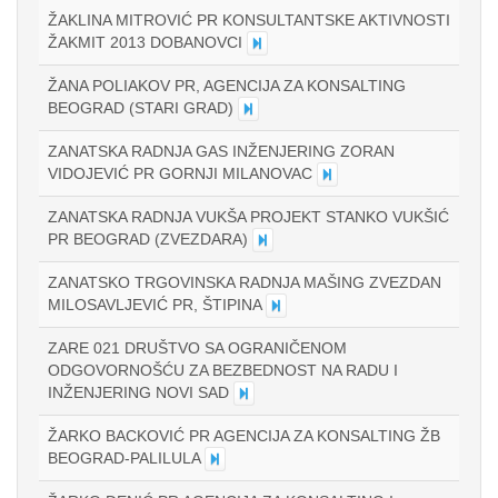
ŽAKLINA MITROVIĆ PR KONSULTANTSKE AKTIVNOSTI
ŽAKMIT 2013 DOBANOVCI
ŽANA POLIAKOV PR, AGENCIJA ZA KONSALTING
BEOGRAD (STARI GRAD)
ZANATSKA RADNJA GAS INŽENJERING ZORAN
VIDOJEVIĆ PR GORNJI MILANOVAC
ZANATSKA RADNJA VUKŠA PROJEKT STANKO VUKŠIĆ
PR BEOGRAD (ZVEZDARA)
ZANATSKO TRGOVINSKA RADNJA MAŠING ZVEZDAN
MILOSAVLJEVIĆ PR, ŠTIPINA
ZARE 021 DRUŠTVO SA OGRANIČENOM
ODGOVORNOŠĆU ZA BEZBEDNOST NA RADU I
INŽENJERING NOVI SAD
ŽARKO BACKOVIĆ PR AGENCIJA ZA KONSALTING ŽB
BEOGRAD-PALILULA