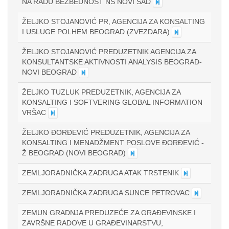
NA RADU BEZBEDNOST NS NOVI SAD
ŽELJKO STOJANOVIĆ PR, AGENCIJA ZA KONSALTING
I USLUGE POLHEM BEOGRAD (ZVEZDARA)
ŽELJKO STOJANOVIĆ PREDUZETNIK AGENCIJA ZA
KONSULTANTSKE AKTIVNOSTI ANALYSIS BEOGRAD-
NOVI BEOGRAD
ŽELJKO TUZLUK PREDUZETNIK, AGENCIJA ZA
KONSALTING I SOFTVERING GLOBAL INFORMATION
VRŠAC
ŽELJKO ĐORĐEVIĆ PREDUZETNIK, AGENCIJA ZA
KONSALTING I MENADŽMENT POSLOVE ĐORĐEVIĆ -
Ž BEOGRAD (NOVI BEOGRAD)
ZEMLJORADNIČKA ZADRUGA ATAK TRSTENIK
ZEMLJORADNIČKA ZADRUGA SUNCE PETROVAC
ZEMUN GRADNJA PREDUZEĆE ZA GRAĐEVINSKE I
ZAVRŠNE RADOVE U GRAĐEVINARSTVU,