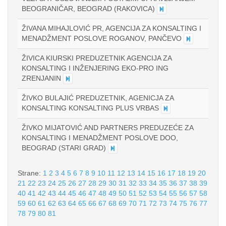
BEOGRANIČAR, BEOGRAD (RAKOVICA)
ŽIVANA MIHAJLOVIĆ PR, AGENCIJA ZA KONSALTING I
MENADŽMENT POSLOVE ROGANOV, PANČEVO
ŽIVICA KIURSKI PREDUZETNIK AGENCIJA ZA
KONSALTING I INŽENJERING EKO-PRO ING
ZRENJANIN
ŽIVKO BULAJIĆ PREDUZETNIK, AGENICJA ZA
KONSALTING KONSALTING PLUS VRBAS
ŽIVKO MIJATOVIĆ AND PARTNERS PREDUZEĆE ZA
KONSALTING I MENADŽMENT POSLOVE DOO,
BEOGRAD (STARI GRAD)
Strane:
1
2
3
4
5
6
7
8
9
10
11
12
13
14
15
16
17
18
19
20
21
22
23
24
25
26
27
28
29
30
31
32
33
34
35
36
37
38
39
40
41
42
43
44
45
46
47
48
49
50
51
52
53
54
55
56
57
58
59
60
61
62
63
64
65
66
67
68
69
70
71
72
73
74
75
76
77
78
79
80
81