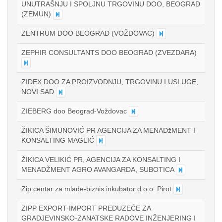
UNUTRAŠNJU I SPOLJNU TRGOVINU DOO, BEOGRAD
(ZEMUN)
ZENTRUM DOO BEOGRAD (VOŽDOVAC)
ZEPHIR CONSULTANTS DOO BEOGRAD (ZVEZDARA)
ZIDEX DOO ZA PROIZVODNJU, TRGOVINU I USLUGE,
NOVI SAD
ZIEBERG doo Beograd-Voždovac
ŽIKICA ŠIMUNOVIĆ PR AGENCIJA ZA MENADžMENT I
KONSALTING MAGLIĆ
ŽIKICA VELIKIĆ PR, AGENCIJA ZA KONSALTING I
MENADŽMENT AGRO AVANGARDA, SUBOTICA
Zip centar za mlade-biznis inkubator d.o.o. Pirot
ZIPP EXPORT-IMPORT PREDUZEĆE ZA
GRADJEVINSKO-ZANATSKE RADOVE INŽENJERING I