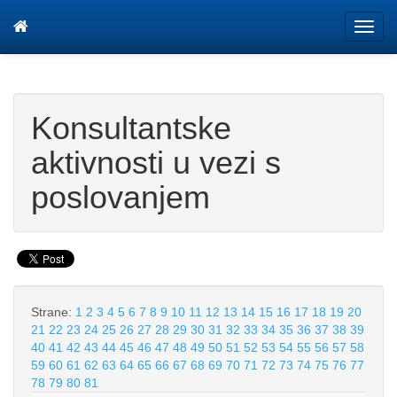
Tog
navi
Konsultantske
aktivnosti u vezi s
poslovanjem
Strane:
1
2
3
4
5
6
7
8
9
10
11
12
13
14
15
16
17
18
19
20
21
22
23
24
25
26
27
28
29
30
31
32
33
34
35
36
37
38
39
40
41
42
43
44
45
46
47
48
49
50
51
52
53
54
55
56
57
58
59
60
61
62
63
64
65
66
67
68
69
70
71
72
73
74
75
76
77
78
79
80
81