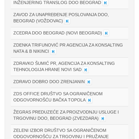
INŽENJERING TRANSLOG DOO BEOGRAD
ZAVOD ZA UNAPREĐENJE POSLOVANJA DOO,
BEOGRAD (VOŽDOVAC)
ZCEDRA DOO BEOGRAD (NOVI BEOGRAD)
ZDENKA TRIFUNOVIĆ PR AGENCIJA ZA KONSALTING
NATA & B NIKINCI
ZDRAVKO ŠUMIĆ PR, AGENCIJA ZA KONSALTING
TEHNOLOGIJA HRANE NOVI SAD
ZDRAVO DOBRO DOO ZRENJANIN
ZDS OFFICE DRUŠTVO SA OGRANIČENOM
ODGOVORNOŠĆU BAČKA TOPOLA
ŽEGRAS PREDUZEĆE ZA PROIZVODNJU USLUGE I
TRGOVINU DOO, BEOGRAD (ZVEZDARA)
ZELENI IZBOR DRUŠTVO SA OGRANIČENOM
ODGOVORNOŠĆU ZA TRGOVINU I PRUŽANJE