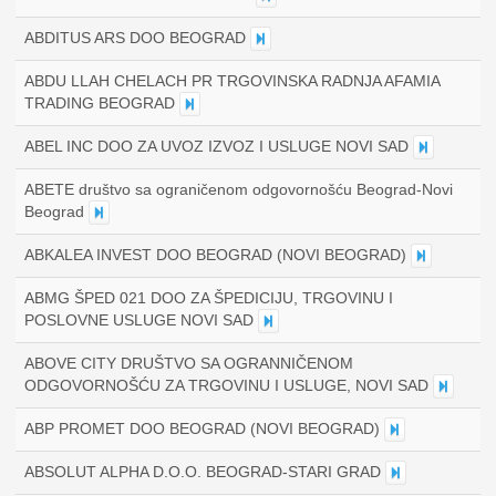
ABDITUS ARS DOO BEOGRAD
ABDU LLAH CHELACH PR TRGOVINSKA RADNJA AFAMIA
TRADING BEOGRAD
ABEL INC DOO ZA UVOZ IZVOZ I USLUGE NOVI SAD
ABETE društvo sa ograničenom odgovornošću Beograd-Novi
Beograd
ABKALEA INVEST DOO BEOGRAD (NOVI BEOGRAD)
ABMG ŠPED 021 DOO ZA ŠPEDICIJU, TRGOVINU I
POSLOVNE USLUGE NOVI SAD
ABOVE CITY DRUŠTVO SA OGRANNIČENOM
ODGOVORNOŠĆU ZA TRGOVINU I USLUGE, NOVI SAD
ABP PROMET DOO BEOGRAD (NOVI BEOGRAD)
ABSOLUT ALPHA D.O.O. BEOGRAD-STARI GRAD