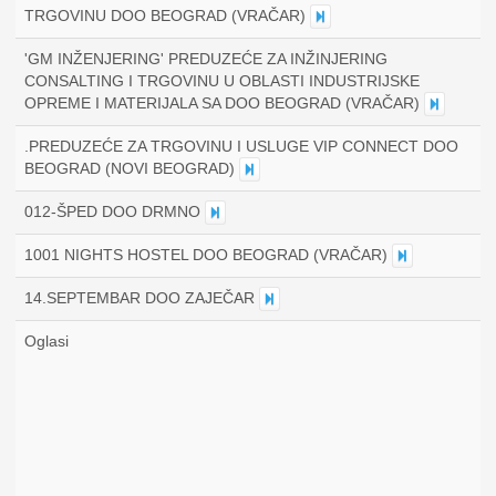
TRGOVINU DOO BEOGRAD (VRAČAR)
'GM INŽENJERING' PREDUZEĆE ZA INŽINJERING
CONSALTING I TRGOVINU U OBLASTI INDUSTRIJSKE
OPREME I MATERIJALA SA DOO BEOGRAD (VRAČAR)
.PREDUZEĆE ZA TRGOVINU I USLUGE VIP CONNECT DOO
BEOGRAD (NOVI BEOGRAD)
012-ŠPED DOO DRMNO
1001 NIGHTS HOSTEL DOO BEOGRAD (VRAČAR)
14.SEPTEMBAR DOO ZAJEČAR
Oglasi