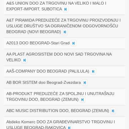
A&S UNION DOO ZA TRGOVINU NA VELIKO I MALO I
EXPORT-IMPORT, SUBOTICA
A&T PIRAMIDA PREDUZEĆE ZA TRGOVINU PROIZVODNJU I
USLUGE DRUŠTVO SA OGRANIČENOM ODGOVORNOŠĆU
BEOGRAD (NOVI BEOGRAD)
A2013 DOO BEOGRAD-Stari Grad
AA PLAST AGROSISTEM DOO NOVI SAD TRGOVINA NA
VELIKO
AAŠ-COMPANY DOO BEOGRAD (PALILULA)
AB BOR SISTEM doo Beograd-Zvezdara
AB-PRODUKT PREDUZEĆE ZA SPOLJNU I UNUTRAŠNJU
TRGOVINU DOO, BEOGRAD (ZEMUN)
ABC MUSIC DISTRIBUTION DOO, BEOGRAD (ZEMUN)
Abdeko Komerc DOO ZA GRAĐEVINARSTVO TRGOVINU I
USLUGE BEOGRAD-RAKOVICA