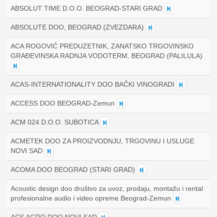
ABSOLUT TIME D.O.O. BEOGRAD-STARI GRAD
ABSOLUTE DOO, BEOGRAD (ZVEZDARA)
ACA ROGOVIĆ PREDUZETNIK, ZANATSKO TRGOVINSKO
GRAĐEVINSKA RADNJA VODOTERM, BEOGRAD (PALILULA)
ACAS-INTERNATIONALITY DOO BAČKI VINOGRADI
ACCESS DOO BEOGRAD-Zemun
ACM 024 D.O.O. SUBOTICA
ACMETEK DOO ZA PROIZVODNJU, TRGOVINU I USLUGE
NOVI SAD
ACOMA DOO BEOGRAD (STARI GRAD)
Acoustic design doo društvo za uvoz, prodaju, montažu i rental
profesionalne audio i video opreme Beograd-Zemun