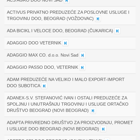
ACS AGRO DOO NOVI SAD
ACTIVUS PRIVATNO PREDUZEĆE ZA POSLOVNE USLUGE I
TRGOVINU DOO, BEOGRAD (VOŽDOVAC)
ADA BICIKL I VELOCE DOO, BEOGRAD (ČUKARICA)
ADAGGIO DOO VETERNIK
ADAGGIO MAX CO. d.o.o. Novi Sad
ADAGGIO PASSO DOO, VETERNIK
ADAM PREDUZEĆE NA VELIKO I MALO EXPORT-IMPORT
DOO SUBOTICA
ADANEX-S.V. STEFANOVIĆ IVAN I OSTALI PREDUZEĆE ZA
SPOLJNU I UNUTRAŠNJU TRGOVINU I USLUGE ORTAČKO
DRUŠTVO BEOGRAD (NOVI BEOGRAD)
ADAPTA PRIVREDNO DRUŠTVO ZA PROIZVODNJU, PROMET
I USLUGE DOO BEOGRAD (NOVI BEOGRAD)