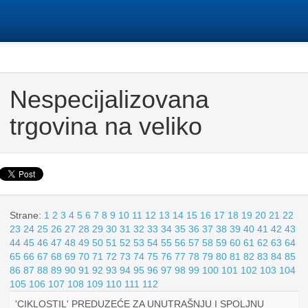
Nespecijalizovana
trgovina na veliko
Strane:
1
2
3
4
5
6
7
8
9
10
11
12
13
14
15
16
17
18
19
20
21
22
23
24
25
26
27
28
29
30
31
32
33
34
35
36
37
38
39
40
41
42
43
44
45
46
47
48
49
50
51
52
53
54
55
56
57
58
59
60
61
62
63
64
65
66
67
68
69
70
71
72
73
74
75
76
77
78
79
80
81
82
83
84
85
86
87
88
89
90
91
92
93
94
95
96
97
98
99
100
101
102
103
104
105
106
107
108
109
110
111
112
'CIKLOSTIL' PREDUZEĆE ZA UNUTRAŠNJU I SPOLJNU