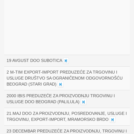
19 AVGUST DOO SUBOTICA
2 M-TIM EXPORT-IMPORT PREDUZEĆE ZA TRGOVINU I
USLUGE DRUŠTVO SA OGRANIČENOM ODGOVORNOŠĆU
BEOGRAD (STARI GRAD)
2000 IBIS PREDUZEĆE ZA PROIZVODNJU TRGOVINU I
USLUGE DOO BEOGRAD (PALILULA)
21.MAJ DOO ZA PROIZVODNJU, POSREDOVANJE, USLUGE I
TRGOVINU, EXPORT-IMPORT, MRAMORSKO BRDO
23 DECEMBAR PREDUZEĆE ZA PROIZVODNJU, TRGOVINU I