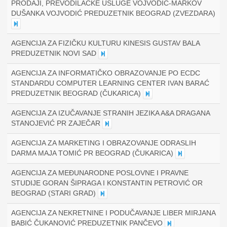
PRODAJI, PREVODILAČKE USLUGE VOJVODIĆ-MARKOV
DUŠANKA VOJVODIĆ PREDUZETNIK BEOGRAD (ZVEZDARA)
AGENCIJA ZA FIZIČKU KULTURU KINESIS GUSTAV BALA
PREDUZETNIK NOVI SAD
AGENCIJA ZA INFORMATIČKO OBRAZOVANJE PO ECDC
STANDARDU COMPUTER LEARNING CENTER IVAN BARAĆ
PREDUZETNIK BEOGRAD (ČUKARICA)
AGENCIJA ZA IZUČAVANJE STRANIH JEZIKA A&A DRAGANA
STANOJEVIĆ PR ZAJEČAR
AGENCIJA ZA MARKETING I OBRAZOVANJE ODRASLIH
DARMA MAJA TOMIĆ PR BEOGRAD (ČUKARICA)
AGENCIJA ZA MEĐUNARODNE POSLOVNE I PRAVNE
STUDIJE GORAN ŠIPRAGA I KONSTANTIN PETROVIĆ OR
BEOGRAD (STARI GRAD)
AGENCIJA ZA NEKRETNINE I PODUČAVANJE LIBER MIRJANA
BABIĆ ČUKANOVIĆ PREDUZETNIK PANČEVO