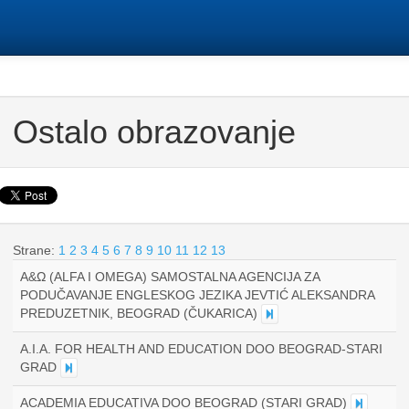
Ostalo obrazovanje
Strane:
1
2
3
4
5
6
7
8
9
10
11
12
13
A&Ω (ALFA I OMEGA) SAMOSTALNA AGENCIJA ZA
PODUČAVANJE ENGLESKOG JEZIKA JEVTIĆ ALEKSANDRA
PREDUZETNIK, BEOGRAD (ČUKARICA)
A.I.A. FOR HEALTH AND EDUCATION DOO BEOGRAD-STARI
GRAD
ACADEMIA EDUCATIVA DOO BEOGRAD (STARI GRAD)