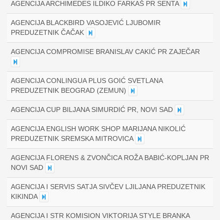
AGENCIJA ARCHIMEDES ILDIKO FARKAŠ PR SENTA
AGENCIJA BLACKBIRD VASOJEVIĆ LJUBOMIR
PREDUZETNIK ČAČAK
AGENCIJA COMPROMISE BRANISLAV CAKIĆ PR ZAJEČAR
AGENCIJA CONLINGUA PLUS GOIĆ SVETLANA
PREDUZETNIK BEOGRAD (ZEMUN)
AGENCIJA CUP BILJANA SIMURDIĆ PR, NOVI SAD
AGENCIJA ENGLISH WORK SHOP MARIJANA NIKOLIĆ
PREDUZETNIK SREMSKA MITROVICA
AGENCIJA FLORENS & ZVONČICA ROŽA BABIĆ-KOPLJAN PR
NOVI SAD
AGENCIJA I SERVIS SATJA SIVČEV LJILJANA PREDUZETNIK
KIKINDA
AGENCIJA I STR KOMISION VIKTORIJA STYLE BRANKA