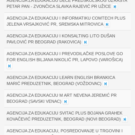
AGENCIJA ZA EDUKACIJU DECE PREDŠKOLSKOG UZRASTA
PETAR PAN - ZVONČICA SLAVKA RAJEVIĆ PR UŽICE
AGENCIJA ZA EDUKACIJU I INFORMATIKU COMTECH PLUS
JELENA VRSAJKOVIĆ PR, SREMSKA MITROVICA
AGENCIJA ZA EDUKACIJU I KONSALTING LITO DUŠAN
PAVLOVIĆ PR BEOGRAD (RAKOVICA)
AGENCIJA ZA EDUKACIJU I PREVODILAČKE POSLOVE GO
FOR ENGLISH BILJANA NIKOLIĆ PR, LAPOVO (VAROŠICA)
AGENCIJA ZA EDUKACIJU LEARN ENGLISH BRANKICA
MARIĆ PREDUZETNIK, BEOGRAD (VOŽDOVAC)
AGENCIJA ZA EDUKACIJU M ART NEVENA JEREMIĆ PR
BEOGRAD (SAVSKI VENAC)
AGENCIJA ZA EDUKACIJU SVITAC PLUS BOJANA GRAHEK
KOVAČEVIĆ PREDUZETNIK, BEOGRAD (NOVI BEOGRAD)
AGENCIJA ZA EDUKACIJU, POSREDOVANJE U TRGOVINI I