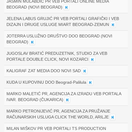
JASMIN MULABDIĆ PR VEB PORTALI ONLINE MEDIA
BEOGRAD (NOVI BEOGRAD)
JELENA LABUS GRUJIĆ PR VEB PORTALI GRAFIČKI I VEB
DIZAJN I DRUGE USLUGE MIART BEOGRAD-ZEMUN
JOTERRA USLUŽNO DRUŠTVO DOO BEOGRAD (NOVI
BEOGRAD)
JUGOSLAV BRATIĆ PREDUZETNIK, STUDIO ZA VEB
PORTALE DOUBLE CLICK, NOVI KOZARCI
KALIGRAF ZAT MEDIA DOO NOVI SAD
KUDA U KUPOVINU DOO Beograd-Palilula
MARKO MALETIĆ PR, AGENCIJA ZA IZRADU VEB PORTALA
IVAR. BEOGRAD (ČUKARICA)
MARKO PETRONIJEVIĆ PR, AGENCIJA ZA PRUŽANJE
RAČUNARSKIH USLUGA CLICK THE WORLD, ARILJE
MILAN MIŠKOV PR VEB PORTALI TS PRODUCTION