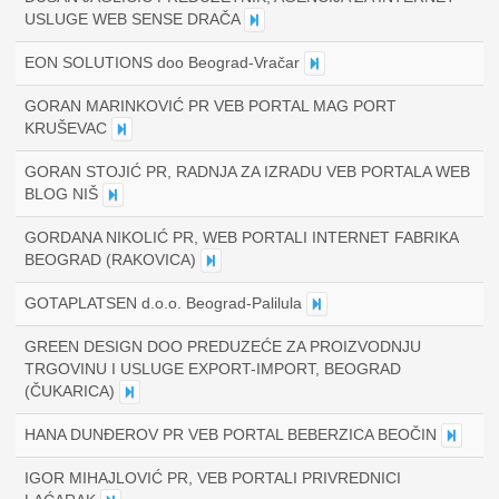
USLUGE WEB SENSE DRAČA
EON SOLUTIONS doo Beograd-Vračar
GORAN MARINKOVIĆ PR VEB PORTAL MAG PORT
KRUŠEVAC
GORAN STOJIĆ PR, RADNJA ZA IZRADU VEB PORTALA WEB
BLOG NIŠ
GORDANA NIKOLIĆ PR, WEB PORTALI INTERNET FABRIKA
BEOGRAD (RAKOVICA)
GOTAPLATSEN d.o.o. Beograd-Palilula
GREEN DESIGN DOO PREDUZEĆE ZA PROIZVODNJU
TRGOVINU I USLUGE EXPORT-IMPORT, BEOGRAD
(ČUKARICA)
HANA DUNĐEROV PR VEB PORTAL BEBERZICA BEOČIN
IGOR MIHAJLOVIĆ PR, VEB PORTALI PRIVREDNICI