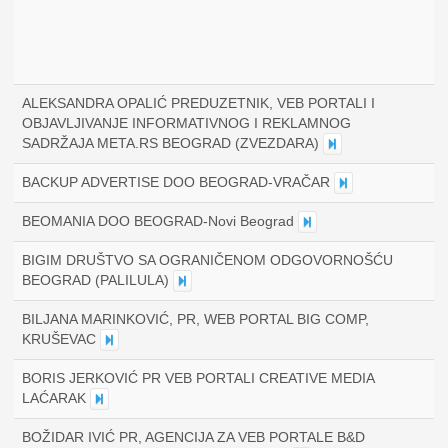
ALEKSANDRA OPALIĆ PREDUZETNIK, VEB PORTALI I
OBJAVLJIVANJE INFORMATIVNOG I REKLAMNOG
SADRŽAJA META.RS BEOGRAD (ZVEZDARA)
BACKUP ADVERTISE DOO BEOGRAD-VRAČAR
BEOMANIA DOO BEOGRAD-Novi Beograd
BIGIM DRUŠTVO SA OGRANIČENOM ODGOVORNOŠĆU
BEOGRAD (PALILULA)
BILJANA MARINKOVIĆ, PR, WEB PORTAL BIG COMP,
KRUŠEVAC
BORIS JERKOVIĆ PR VEB PORTALI CREATIVE MEDIA
LAĆARAK
BOŽIDAR IVIĆ PR, AGENCIJA ZA VEB PORTALE B&D