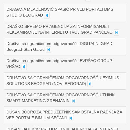
DRAGANA MLADENOVIĆ SPASIĆ PR VEB PORTALI DMS
STUDIO BEOGRAD
DRAŠKO SPREMO PR AGENCIJA ZA INFORMISANJE I
REKLAMIRANJE NA INTERNETU TVOJ GRAD PANČEVO
Društvo sa ograničenom odgovornošću DIGITALNI GRAD
Beograd-Stari Garad
Društvo sa ograničenom odgovornošću EVRŠAC GROUP
VRŠAC
DRUŠTVO SA OGRANIČENOM ODGOVORNOŠĆU EXIMIUS
SOLUTIONS BEOGRAD (NOVI BEOGRAD)
DRUŠTVO SA OGRANIČENOM ODGOVORNOŠĆU THINK
SMART MARKETING ZRENJANIN
DUŠAN BODROŽA PREDUZETNIK SAMOSTALNA RADNJA ZA
VEB PORTALE BIMIUM SEČANJ
DUŠAN JAGLIČIĆ PREDUZETNIK, AGENCIJA ZA INTERNET