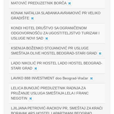
MATOVIĆ PREDUZETNIK BORČA
KONAK NATALIJA SLAĐANKA AVRAMOVIĆ PR VELIKO
GRADIŠTE
KONDI HOTEL DRUŠTVO SA OGRANIČENOM
ODGOVORNOŠĆU ZA UGOSTITELJSTVO TURIZAM I
USLUGE NOVI SAD
KSENIJA BOŽENKO STOJANOVIĆ PR USLUGE
SMEŠTAJA OLIVE HOSTEL BEOGRAD-STARI GRAD
LADO NIKOLIĆ PR HOSTEL LADO HOSTEL BEOGRAD-
STARI GRAD
LAVIKO 888 INVESTMENT doo Beograd-Vračar
LELICA BUNOJIĆ PREDUZETNIK RADNJA ZA
PRUŽANJE USLUGA SMEŠTAJA LELA I FRANC
NEGOTIN
LJILJANA PETROVIĆ-RACKOV PR, SMEŠTAJ ZA KRAĆI
BORAVAK ARS HOSTEL I APARTMANI BEOGRAD