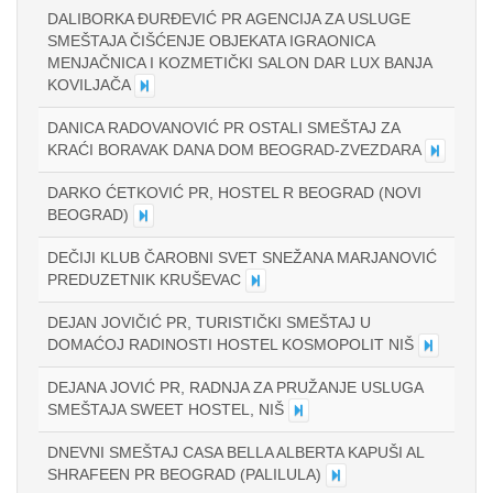
DALIBORKA ĐURĐEVIĆ PR AGENCIJA ZA USLUGE
SMEŠTAJA ČIŠĆENJE OBJEKATA IGRAONICA
MENJAČNICA I KOZMETIČKI SALON DAR LUX BANJA
KOVILJAČA
DANICA RADOVANOVIĆ PR OSTALI SMEŠTAJ ZA
KRAĆI BORAVAK DANA DOM BEOGRAD-ZVEZDARA
DARKO ĆETKOVIĆ PR, HOSTEL R BEOGRAD (NOVI
BEOGRAD)
DEČIJI KLUB ČAROBNI SVET SNEŽANA MARJANOVIĆ
PREDUZETNIK KRUŠEVAC
DEJAN JOVIČIĆ PR, TURISTIČKI SMEŠTAJ U
DOMAĆOJ RADINOSTI HOSTEL KOSMOPOLIT NIŠ
DEJANA JOVIĆ PR, RADNJA ZA PRUŽANJE USLUGA
SMEŠTAJA SWEET HOSTEL, NIŠ
DNEVNI SMEŠTAJ CASA BELLA ALBERTA KAPUŠI AL
SHRAFEEN PR BEOGRAD (PALILULA)