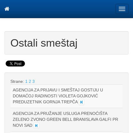
Tog
navi
Ostali smeštaj
Strane:
1
2
3
AGENCIJA ZA PRIJAVU I SMEŠTAJ GOSTIJU U
DOMAĆOJ RADINOSTI VIOLETA GOJKOVIĆ
PREDUZETNIK GORNJA TREPČA
AGENCIJA ZA PRUŽANJE USLUGA PRENOĆIŠTA
ZELENO ZVONO GREEN BELL BRANISLAVA GALFI PR
NOVI SAD