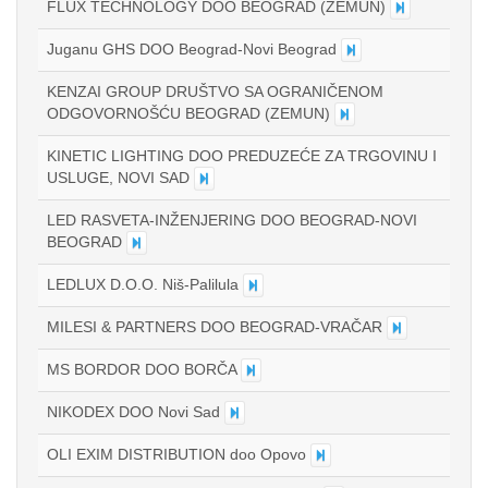
FLUX TECHNOLOGY DOO BEOGRAD (ZEMUN)
Juganu GHS DOO Beograd-Novi Beograd
KENZAI GROUP DRUŠTVO SA OGRANIČENOM
ODGOVORNOŠĆU BEOGRAD (ZEMUN)
KINETIC LIGHTING DOO PREDUZEĆE ZA TRGOVINU I
USLUGE, NOVI SAD
LED RASVETA-INŽENJERING DOO BEOGRAD-NOVI
BEOGRAD
LEDLUX D.O.O. Niš-Palilula
MILESI & PARTNERS DOO BEOGRAD-VRAČAR
MS BORDOR DOO BORČA
NIKODEX DOO Novi Sad
OLI EXIM DISTRIBUTION doo Opovo