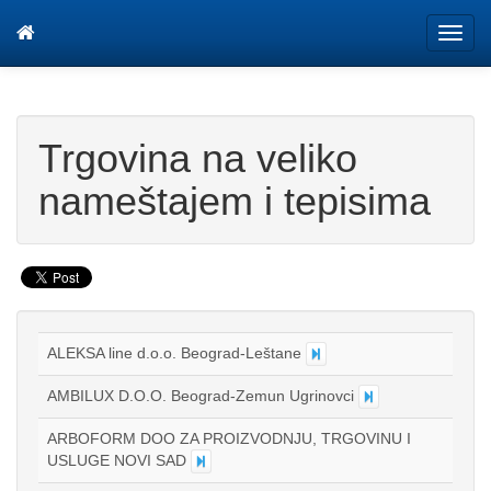
Tog
navi
Trgovina na veliko
nameštajem i tepisima
ALEKSA line d.o.o. Beograd-Leštane
AMBILUX D.O.O. Beograd-Zemun Ugrinovci
ARBOFORM DOO ZA PROIZVODNJU, TRGOVINU I
USLUGE NOVI SAD