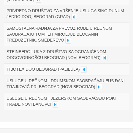
PRIVREDNO DRUŠTVO ZA VRŠENJE USLUGA SINGIDUNUM
JEDRO DOO, BEOGRAD (GRAD)
SAMOSTALNA RADNJA ZA PREVOZ ROBE U REČNOM
SAOBRAĆAJU TOMTEH MIROLJUB BEOČANIN
PREDUZETNIK, SMEDEREVO
STEINBERG LUKA Z DRUŠTVO SA OGRANIČENOM
ODGOVORNOŠĆU BEOGRAD (NOVI BEOGRAD)
TIBOTEX DOO BEOGRAD (PALILULA)
USLUGE U REČNOM I DRUMSKOM SAOBRAĆAJU EUS ĐANI
TRAJKOVIĆ PR, BEOGRAD (NOVI BEOGRAD)
USLUGE U REČNOM I JEZERSKOM SAOBRAĆAJU POKI
TRADE NOVI BANOVCI