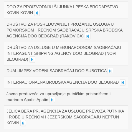
DOO ZA PROIZVODNJU ŠLJUNKA I PESKA BRODARSTVO
KOVIN KOVIN
DRUŠTVO ZA POSREDOVANJE I PRUŽANJE USLUGA U
POMORSKOM I REČNOM SAOBRAĆAJU SRPSKA BRODSKA
AGENCIJA DOO BEOGRAD (RAKOVICA)
DRUŠTVO ZA USLUGE U MEĐUNARODNOM SAOBRAĆAJU
INTERAGENT SHIPPING AGENCY DOO BEOGRAD (NOVI
BEOGRAD)
DUAL-IMPEX VODENI SAOBRAĆAJ DOO SUBOTICA
INTERNACIONALNA BRODSKA AGENCIJA DOO BEOGRAD
Javno preduzeće za upravljanje putničkim pristaništem i
marinom Apatin Apatin
JELICA BERA PR, AGENCIJA ZA USLUGE PREVOZA PUTNIKA
I ROBE U REČNOM I JEZERSKOM SAOBRAĆAJU NEPTUN
KOVIN