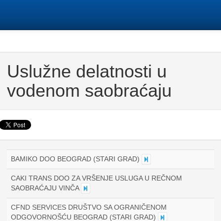
Uslužne delatnosti u
vodenom saobraćaju
BAMIKO DOO BEOGRAD (STARI GRAD)
CAKI TRANS DOO ZA VRŠENJE USLUGA U REČNOM
SAOBRAĆAJU VINČA
CFND SERVICES DRUŠTVO SA OGRANIČENOM
ODGOVORNOŠĆU BEOGRAD (STARI GRAD)