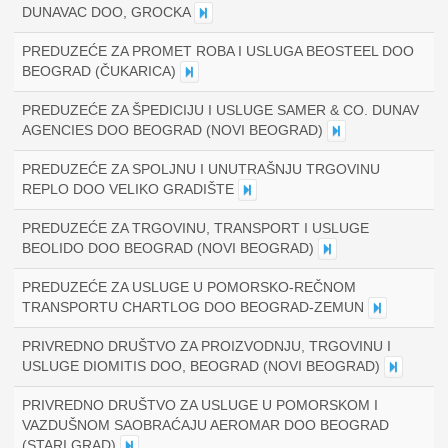
DUNAVAC DOO, GROCKA
PREDUZEĆE ZA PROMET ROBA I USLUGA BEOSTEEL DOO
BEOGRAD (ČUKARICA)
PREDUZEĆE ZA ŠPEDICIJU I USLUGE SAMER & CO. DUNAV
AGENCIES DOO BEOGRAD (NOVI BEOGRAD)
PREDUZEĆE ZA SPOLJNU I UNUTRAŠNJU TRGOVINU
REPLO DOO VELIKO GRADIŠTE
PREDUZEĆE ZA TRGOVINU, TRANSPORT I USLUGE
BEOLIDO DOO BEOGRAD (NOVI BEOGRAD)
PREDUZEĆE ZA USLUGE U POMORSKO-REČNOM
TRANSPORTU CHARTLOG DOO BEOGRAD-ZEMUN
PRIVREDNO DRUŠTVO ZA PROIZVODNJU, TRGOVINU I
USLUGE DIOMITIS DOO, BEOGRAD (NOVI BEOGRAD)
PRIVREDNO DRUŠTVO ZA USLUGE U POMORSKOM I
VAZDUŠNOM SAOBRAĆAJU AEROMAR DOO BEOGRAD
(STARI GRAD)