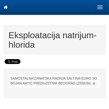
Tog
navi
Eksploatacija natrijum-
hlorida
SAMOSTALNA ZANATSKA RADNJA SALTINA-EURO SO
BOJAN ANTIĆ PREDUZETNIK BEOGRAD (ZEMUN)