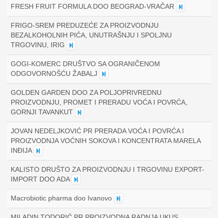
FRESH FRUIT FORMULA DOO BEOGRAD-VRAČAR
FRIGO-SREM PREDUZEĆE ZA PROIZVODNJU
BEZALKOHOLNIH PIĆA, UNUTRAŠNJU I SPOLJNU
TRGOVINU, IRIG
GOGI-KOMERC DRUŠTVO SA OGRANIČENOM
ODGOVORNOŠĆU ŽABALJ
GOLDEN GARDEN DOO ZA POLJOPRIVREDNU
PROIZVODNJU, PROMET I PRERADU VOĆA I POVRĆA,
GORNJI TAVANKUT
JOVAN NEDELJKOVIĆ PR PRERADA VOĆA I POVRĆA I
PROIZVODNJA VOĆNIH SOKOVA I KONCENTRATA MARELA
INĐIJA
KALISTO DRUŠTO ZA PROIZVODNJU I TRGOVINU EXPORT-
IMPORT DOO ADA
Macrobiotic pharma doo Ivanovo
MILADIN TODORIĆ PR PROIZVODNA RADNJA UKUS