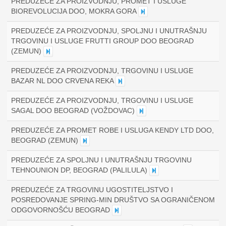
PREDUZEĆE ZA PROIZVODNJU, PROMET I USLUGE
BIOREVOLUCIJA DOO, MOKRA GORA
PREDUZEĆE ZA PROIZVODNJU, SPOLJNU I UNUTRAŠNJU
TRGOVINU I USLUGE FRUTTI GROUP DOO BEOGRAD
(ZEMUN)
PREDUZEĆE ZA PROIZVODNJU, TRGOVINU I USLUGE
BAZAR NL DOO CRVENA REKA
PREDUZEĆE ZA PROIZVODNJU, TRGOVINU I USLUGE
SAGAL DOO BEOGRAD (VOŽDOVAC)
PREDUZEĆE ZA PROMET ROBE I USLUGA KENDY LTD DOO,
BEOGRAD (ZEMUN)
PREDUZEĆE ZA SPOLJNU I UNUTRAŠNJU TRGOVINU
TEHNOUNION DP, BEOGRAD (PALILULA)
PREDUZEĆE ZA TRGOVINU UGOSTITELJSTVO I
POSREDOVANJE SPRING-MIN DRUŠTVO SA OGRANIČENOM
ODGOVORNOŠĆU BEOGRAD