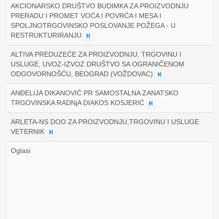
AKCIONARSKO DRUŠTVO BUDIMKA ZA PROIZVODNJU
PRERADU I PROMET VOĆA I POVRĆA I MESA I
SPOLJNOTRGOVINSKO POSLOVANJE POŽEGA - U
RESTRUKTURIRANJU
ALTIVA PREDUZEĆE ZA PROIZVODNJU, TRGOVINU I
USLUGE, UVOZ-IZVOZ DRUŠTVO SA OGRANIČENOM
ODGOVORNOŠĆU, BEOGRAD (VOŽDOVAC)
ANĐELIJA DIKANOVIĆ PR SAMOSTALNA ZANATSKO
TRGOVINSKA RADNjA DIAKOS KOSJERIĆ
ARLETA-NS DOO ZA PROIZVODNJU,TRGOVINU I USLUGE
VETERNIK
Oglasi