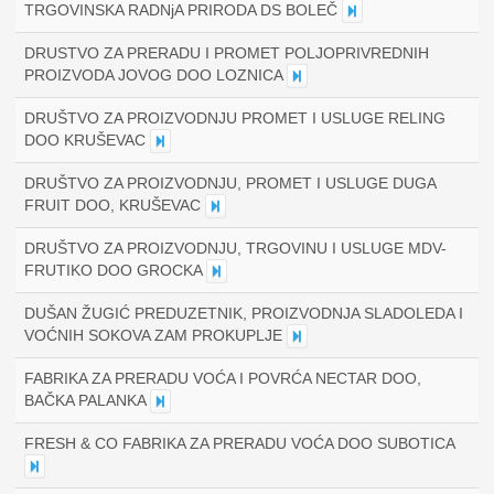
TRGOVINSKA RADNjA PRIRODA DS BOLEČ
DRUSTVO ZA PRERADU I PROMET POLJOPRIVREDNIH
PROIZVODA JOVOG DOO LOZNICA
DRUŠTVO ZA PROIZVODNJU PROMET I USLUGE RELING
DOO KRUŠEVAC
DRUŠTVO ZA PROIZVODNJU, PROMET I USLUGE DUGA
FRUIT DOO, KRUŠEVAC
DRUŠTVO ZA PROIZVODNJU, TRGOVINU I USLUGE MDV-
FRUTIKO DOO GROCKA
DUŠAN ŽUGIĆ PREDUZETNIK, PROIZVODNJA SLADOLEDA I
VOĆNIH SOKOVA ZAM PROKUPLJE
FABRIKA ZA PRERADU VOĆA I POVRĆA NECTAR DOO,
BAČKA PALANKA
FRESH & CO FABRIKA ZA PRERADU VOĆA DOO SUBOTICA