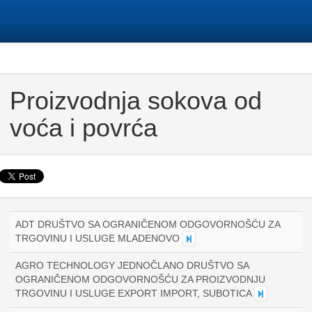
Proizvodnja sokova od
voća i povrća
ADT DRUŠTVO SA OGRANIČENOM ODGOVORNOŠĆU ZA
TRGOVINU I USLUGE MLADENOVO
AGRO TECHNOLOGY JEDNOČLANO DRUŠTVO SA
OGRANIČENOM ODGOVORNOŠĆU ZA PROIZVODNJU
TRGOVINU I USLUGE EXPORT IMPORT, SUBOTICA