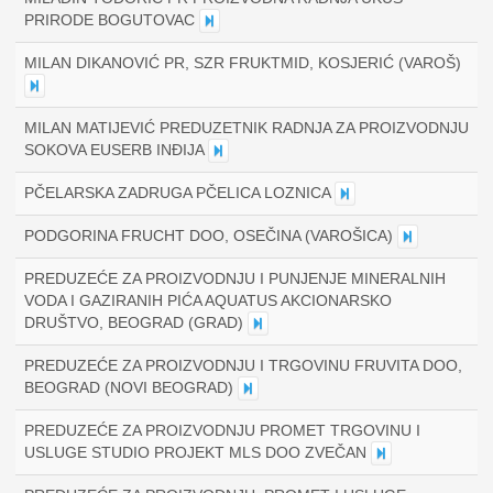
PRIRODE BOGUTOVAC
MILAN DIKANOVIĆ PR, SZR FRUKTMID, KOSJERIĆ (VAROŠ)
MILAN MATIJEVIĆ PREDUZETNIK RADNJA ZA PROIZVODNJU
SOKOVA EUSERB INĐIJA
PČELARSKA ZADRUGA PČELICA LOZNICA
PODGORINA FRUCHT DOO, OSEČINA (VAROŠICA)
PREDUZEĆE ZA PROIZVODNJU I PUNJENJE MINERALNIH
VODA I GAZIRANIH PIĆA AQUATUS AKCIONARSKO
DRUŠTVO, BEOGRAD (GRAD)
PREDUZEĆE ZA PROIZVODNJU I TRGOVINU FRUVITA DOO,
BEOGRAD (NOVI BEOGRAD)
PREDUZEĆE ZA PROIZVODNJU PROMET TRGOVINU I
USLUGE STUDIO PROJEKT MLS DOO ZVEČAN