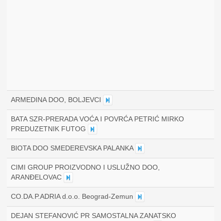
ARMEDINA DOO, BOLJEVCI
BATA SZR-PRERADA VOĆA I POVRĆA PETRIĆ MIRKO
PREDUZETNIK FUTOG
BIOTA DOO SMEDEREVSKA PALANKA
CIMI GROUP PROIZVODNO I USLUŽNO DOO,
ARANĐELOVAC
CO.DA.P.ADRIA d.o.o. Beograd-Zemun
DEJAN STEFANOVIĆ PR SAMOSTALNA ZANATSKO