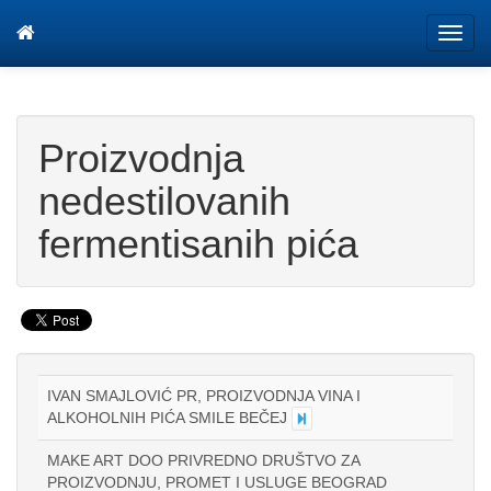
Tog
navi
Proizvodnja
nedestilovanih
fermentisanih pića
IVAN SMAJLOVIĆ PR, PROIZVODNJA VINA I
ALKOHOLNIH PIĆA SMILE BEČEJ
MAKE ART DOO PRIVREDNO DRUŠTVO ZA
PROIZVODNJU, PROMET I USLUGE BEOGRAD