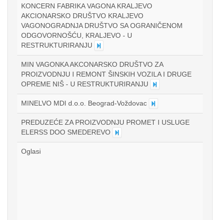
KONCERN FABRIKA VAGONA KRALJEVO
AKCIONARSKO DRUŠTVO KRALJEVO
VAGONOGRADNJA DRUŠTVO SA OGRANIČENOM
ODGOVORNOŠĆU, KRALJEVO - U
RESTRUKTURIRANJU
MIN VAGONKA AKCONARSKO DRUŠTVO ZA
PROIZVODNJU I REMONT ŠINSKIH VOZILA I DRUGE
OPREME NIŠ - U RESTRUKTURIRANJU
MINELVO MDI d.o.o. Beograd-Voždovac
PREDUZEĆE ZA PROIZVODNJU PROMET I USLUGE
ELERSS DOO SMEDEREVO
Oglasi