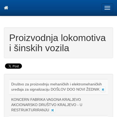
Tog
navi
Proizvodnja lokomotiva
i šinskih vozila
Društvo za proizvodnju mehaničkih i elektromehaničkih
uređaja za signalizaciju DOŠLOV DOO NOVI ŽEDNIK
KONCERN FABRIKA VAGONA KRALJEVO
AKCIONARSKO DRUŠTVO KRALJEVO - U
RESTRUKTURIRANJU