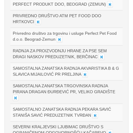
PERFECT PRODUKT DOO, BEOGRAD (ZEMUN)
PRIVREDNO DRUŠTVO ATM PET FOOD DOO
HRTKOVCI
Privredno društvo za trgovinu i usluge Perfect Pet Food
d.o.o. Beograd-Zemun
RADNJA ZA PROIZVODNJU HRANE ZA PSE SEM
DRAGI NASKOV PREDUZETNIK, BERČINAC
SAMOSTALNA ZANATSKA RADNJA AKVARISTIKA B & G
SLAVICA MIJAILOVIĆ PR PRELJINA
SAMOSTALNA ZANATSKA TRGOVINSKA RADNJA
PIRANA DRAGAN ĐURĐEVIĆ PR, VELIKO GRADIŠTE
SAMOSTALNO ZANATSKA RADNJA PEKARA SAVIĆ
STANIŠA SAVIĆ PREDUZETNIK TVRĐAN
SEVERNI KRALJEVSKI LJUBIMAC DRUŠTVO S
OGRANIČENOM ODGOVORNOŠĆU KAČAREVO