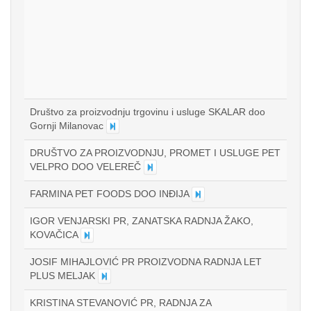
Društvo za proizvodnju trgovinu i usluge SKALAR doo
Gornji Milanovac
DRUŠTVO ZA PROIZVODNJU, PROMET I USLUGE PET
VELPRO DOO VELEREČ
FARMINA PET FOODS DOO INĐIJA
IGOR VENJARSKI PR, ZANATSKA RADNJA ŽAKO,
KOVAČICA
JOSIF MIHAJLOVIĆ PR PROIZVODNA RADNJA LET
PLUS MELJAK
KRISTINA STEVANOVIĆ PR, RADNJA ZA