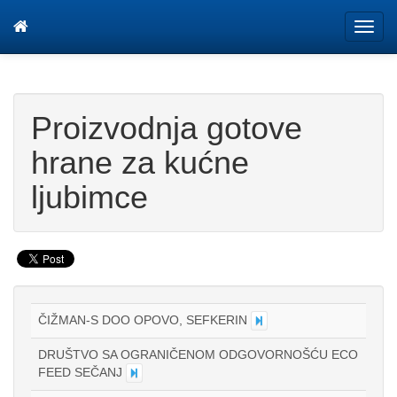
Tog
navi
Proizvodnja gotove
hrane za kućne
ljubimce
ČIŽMAN-S DOO OPOVO, SEFKERIN
DRUŠTVO SA OGRANIČENOM ODGOVORNOŠĆU ECO
FEED SEČANJ