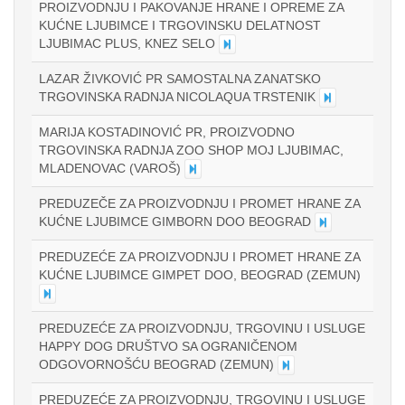
PROIZVODNJU I PAKOVANJE HRANE I OPREME ZA
KUĆNE LJUBIMCE I TRGOVINSKU DELATNOST
LJUBIMAC PLUS, KNEZ SELO
LAZAR ŽIVKOVIĆ PR SAMOSTALNA ZANATSKO
TRGOVINSKA RADNJA NICOLAQUA TRSTENIK
MARIJA KOSTADINOVIĆ PR, PROIZVODNO
TRGOVINSKA RADNJA ZOO SHOP MOJ LJUBIMAC,
MLADENOVAC (VAROŠ)
PREDUZEČE ZA PROIZVODNJU I PROMET HRANE ZA
KUĆNE LJUBIMCE GIMBORN DOO BEOGRAD
PREDUZEĆE ZA PROIZVODNJU I PROMET HRANE ZA
KUĆNE LJUBIMCE GIMPET DOO, BEOGRAD (ZEMUN)
PREDUZEĆE ZA PROIZVODNJU, TRGOVINU I USLUGE
HAPPY DOG DRUŠTVO SA OGRANIČENOM
ODGOVORNOŠĆU BEOGRAD (ZEMUN)
PREDUZEĆE ZA PROIZVODNJU, TRGOVINU I USLUGE