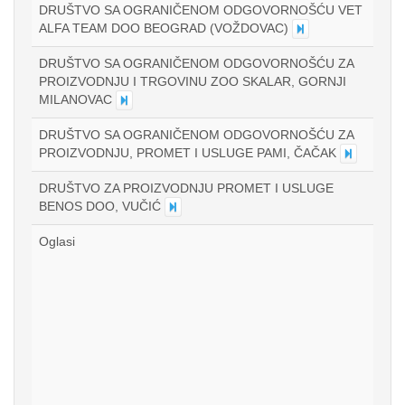
DRUŠTVO SA OGRANIČENOM ODGOVORNOŠĆU VET
ALFA TEAM DOO BEOGRAD (VOŽDOVAC)
DRUŠTVO SA OGRANIČENOM ODGOVORNOŠĆU ZA
PROIZVODNJU I TRGOVINU ZOO SKALAR, GORNJI
MILANOVAC
DRUŠTVO SA OGRANIČENOM ODGOVORNOŠĆU ZA
PROIZVODNJU, PROMET I USLUGE PAMI, ČAČAK
DRUŠTVO ZA PROIZVODNJU PROMET I USLUGE
BENOS DOO, VUČIĆ
Oglasi