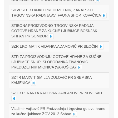
SILVESTER HAJKO PREDUZETNIK, ZANATSKO
TRGOVINSKA RADNJA AVI FAUNA SHOP, KOVAČICA
STIBONA PROIZVODNO-TRGOVINSKA RADNJA
GOTOVE HRANE ZA KUĆNE LJUBIMCE BOŠNJAK
STIPAN PR SOMBOR
SZR EKO-MATIK VIDANKA ADAMOVIĆ PR BEOČIN
SZR ZA PROIZVODNJU GOTOVE HRANE ZA KUĆNE
LJUBIMCE SNUPI SLOBODANKA ŽIVANOVIĆ
PREDUZETNIK MIONICA (VAROŠICA)
SZTR MAXVIT SMILJA DULOVIĆ PR SREMSKA
KAMENICA
SZTR PENANTA RADOVAN JABLANOV PR NOVI SAD
Vladimir Vujković PR Proizvodnja i trgovina gotove hrane
za kućne ljubimce ZOV 2012 Šabac