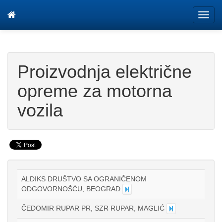
Tog
navi
Proizvodnja električne
opreme za motorna
vozila
ALDIKS DRUŠTVO SA OGRANIČENOM
ODGOVORNOŠĆU, BEOGRAD
ČEDOMIR RUPAR PR, SZR RUPAR, MAGLIĆ