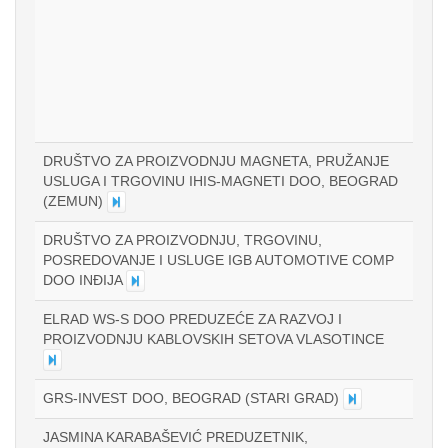
DRUŠTVO ZA PROIZVODNJU MAGNETA, PRUŽANJE
USLUGA I TRGOVINU IHIS-MAGNETI DOO, BEOGRAD
(ZEMUN)
DRUŠTVO ZA PROIZVODNJU, TRGOVINU,
POSREDOVANJE I USLUGE IGB AUTOMOTIVE COMP
DOO INĐIJA
ELRAD WS-S DOO PREDUZEĆE ZA RAZVOJ I
PROIZVODNJU KABLOVSKIH SETOVA VLASOTINCE
GRS-INVEST DOO, BEOGRAD (STARI GRAD)
JASMINA KARABAŠEVIĆ PREDUZETNIK,