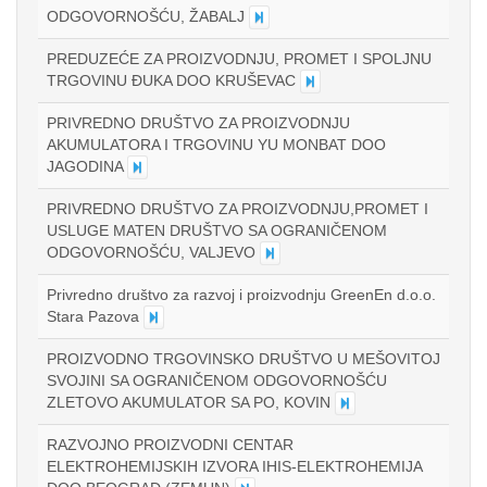
ODGOVORNOŠĆU, ŽABALJ
PREDUZEĆE ZA PROIZVODNJU, PROMET I SPOLJNU
TRGOVINU ĐUKA DOO KRUŠEVAC
PRIVREDNO DRUŠTVO ZA PROIZVODNJU
AKUMULATORA I TRGOVINU YU MONBAT DOO
JAGODINA
PRIVREDNO DRUŠTVO ZA PROIZVODNJU,PROMET I
USLUGE MATEN DRUŠTVO SA OGRANIČENOM
ODGOVORNOŠĆU, VALJEVO
Privredno društvo za razvoj i proizvodnju GreenEn d.o.o.
Stara Pazova
PROIZVODNO TRGOVINSKO DRUŠTVO U MEŠOVITOJ
SVOJINI SA OGRANIČENOM ODGOVORNOŠĆU
ZLETOVO AKUMULATOR SA PO, KOVIN
RAZVOJNO PROIZVODNI CENTAR
ELEKTROHEMIJSKIH IZVORA IHIS-ELEKTROHEMIJA