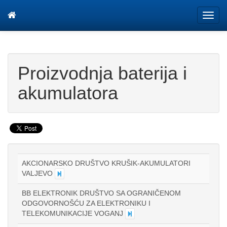
Tog
navi
Proizvodnja baterija i
akumulatora
AKCIONARSKO DRUŠTVO KRUŠIK-AKUMULATORI
VALJEVO
BB ELEKTRONIK DRUŠTVO SA OGRANIČENOM
ODGOVORNOŠĆU ZA ELEKTRONIKU I
TELEKOMUNIKACIJE VOGANJ