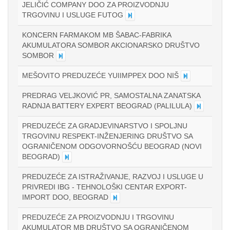
JELIČIĆ COMPANY DOO ZA PROIZVODNJU
TRGOVINU I USLUGE FUTOG
KONCERN FARMAKOM MB ŠABAC-FABRIKA
AKUMULATORA SOMBOR AKCIONARSKO DRUŠTVO
SOMBOR
MEŠOVITO PREDUZEĆE YUIIMPPEX DOO NIŠ
PREDRAG VELJKOVIĆ PR, SAMOSTALNA ZANATSKA
RADNJA BATTERY EXPERT BEOGRAD (PALILULA)
PREDUZEĆE ZA GRADJEVINARSTVO I SPOLJNU
TRGOVINU RESPEKT-INŽENJERING DRUŠTVO SA
OGRANIČENOM ODGOVORNOŠĆU BEOGRAD (NOVI
BEOGRAD)
PREDUZEĆE ZA ISTRAŽIVANJE, RAZVOJ I USLUGE U
PRIVREDI IBG - TEHNOLOŠKI CENTAR EXPORT-
IMPORT DOO, BEOGRAD
PREDUZEĆE ZA PROIZVODNJU I TRGOVINU
AKUMULATOR MB DRUŠTVO SA OGRANIČENOM